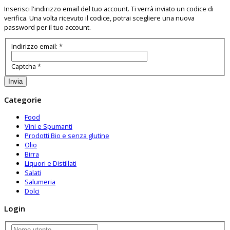
Inserisci l'indirizzo email del tuo account. Ti verrà inviato un codice di
verifica. Una volta ricevuto il codice, potrai scegliere una nuova
password per il tuo account.
Indirizzo email:
*
Captcha
*
Invia
Categorie
Food
Vini e Spumanti
Prodotti Bio e senza glutine
Olio
Birra
Liquori e Distillati
Salati
Salumeria
Dolci
Login